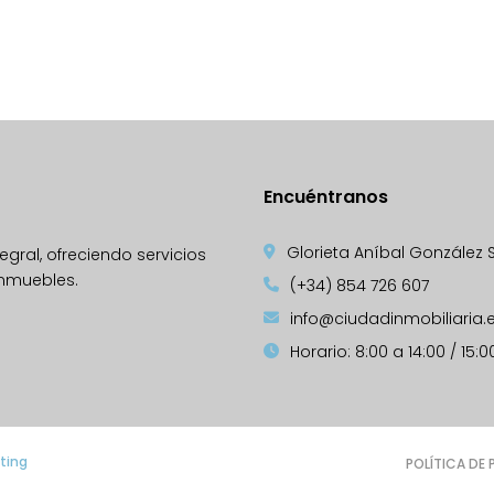
Encuéntranos
Glorieta Aníbal González S/N
gral, ofreciendo servicios
inmuebles.
(+34) 854 726 607
info@ciudadinmobiliaria.
Horario: 8:00 a 14:00 / 15:0
ting
POLÍTICA DE