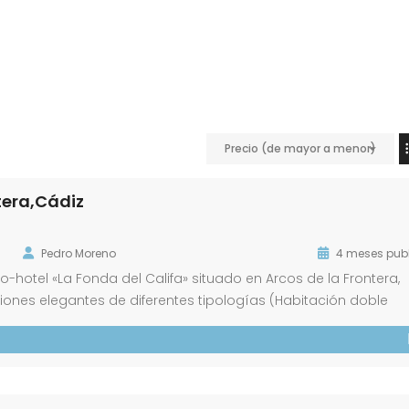
Precio (de mayor a menor)
ntera,Cádiz
Pedro Moreno
4 meses pub
icio-hotel «La Fonda del Califa» situado en Arcos de la Frontera,
iones elegantes de diferentes tipologías (Habitación doble
 doble con terraza, habitación doble superior y habitación trip
da con: •Conexión Wi-fi a internet •Aire acondicionado •Bañ