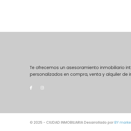
Te ofrecemos un asesoramiento inmobiliario inte
personalizados en compra, venta y alquiler de 
© 2025 - CIUDAD INMOBILIARIA Desarrollado por
BY marke