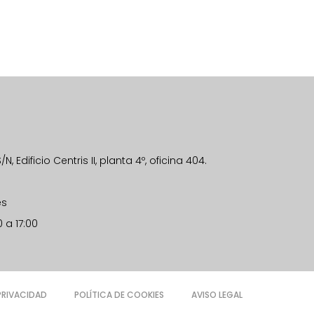
, Edificio Centris II, planta 4º, oficina 404.
es
0 a 17:00
 PRIVACIDAD
POLÍTICA DE COOKIES
AVISO LEGAL