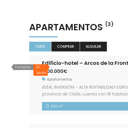
APARTAMENTOS
(3)
TODO
COMPRAR
ALQUILAR
Edificio-hotel – Arcos de la Fro
Comprar
En
1.100.000€
Venta
Apartamentos
¡IDEAL INVERSIÓN! – ALTA RENTABILIDAD! Edif
provincia de Cádiz, cuenta con 18 habitac
estándar habitación individual, habitación
2
663 m
con decoración andalusí-marroquí, equipa
•Secador […]