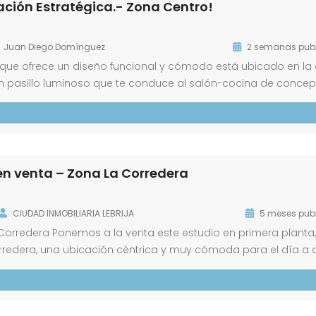
ción Estratégica.- Zona Centro!
Juan Diego Domínguez
2 semanas pub
ue ofrece un diseño funcional y cómodo está ubicado en la 
r un pasillo luminoso que te conduce al salón-cocina de conce
icionado. Continuando por el corredor, encontrarás a la izqui
n venta – Zona La Corredera
CIUDAD INMOBILIARIA LEBRIJA
5 meses pub
Corredera Ponemos a la venta este estudio en primera planta,
edera, una ubicación céntrica y muy cómoda para el día a d
35m2 y se distribuye en: – Salón con cocina americana –