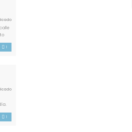
licado
calle
pto
erda
1
licado
ía.
1