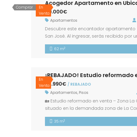
Acogedor Apartamento en Ubica
Comprar
En
119.000€
Venta
Apartamentos
Descubre este encantador apartamento q
San José. Al ingresar, serás recibido po
abierto. El espacio cuenta con aire acond
2
62 m
un baño bien equipado y a la […]
¡REBAJADO! Estudio reformado e
En
30.990€
/ REBAJADO
Venta
Apartamentos
,
Pisos
🏡 Estudio reformado en venta – Zona La 
situado en la demandada zona de La Corr
La vivienda cuenta con aproximadamente 
2
35 m
Dormitorio (1) […]