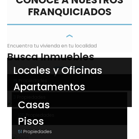
FRANQUICIADOS
Encuentra tu vivienda en tu localidad
Busca Inmuebles
Locales y Oficinas
15
Propiedades
Apartamentos
3
Propiedades
Casas
120
Propiedades
Pisos
51
Propiedades