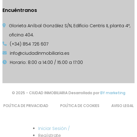
Encuéntranos
Glorieta Aníbal González S/N, Edificio Centris II, planta 4º,
oficina 404.
(+34) 854 726 607
info@ciudadinmobiliaria.es
Horario: 8:00 a 14:00 / 15:00 a 17:00
© 2025 - CIUDAD INMOBILIARIA Desarrollado por
BY marketing
POLÍTICA DE PRIVACIDAD
POLÍTICA DE COOKIES
AVISO LEGAL
Iniciar Sesión /
Regístrate