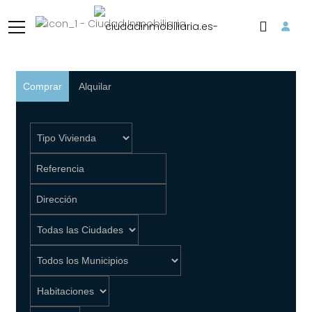
Encuentra la
C
asa
Comprar
Alquilar
P
erfecta