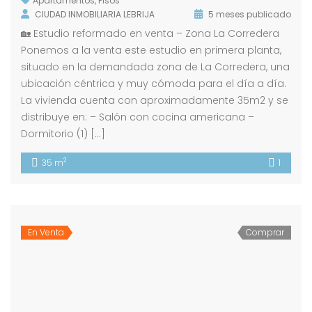
Apartamentos
,
Pisos
CIUDAD INMOBILIARIA LEBRIJA
5 meses publicado
🏡 Estudio reformado en venta – Zona La Corredera
Ponemos a la venta este estudio en primera planta,
situado en la demandada zona de La Corredera, una
ubicación céntrica y muy cómoda para el día a día.
La vivienda cuenta con aproximadamente 35m2 y se
distribuye en: – Salón con cocina americana –
Dormitorio (1) […]
2
35 m
1
En Venta
Comprar