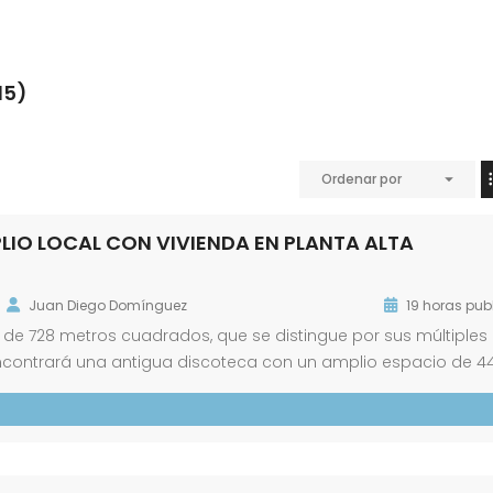
15)
Ordenar por
LIO LOCAL CON VIVIENDA EN PLANTA ALTA
Juan Diego Domínguez
19 horas pub
e 728 metros cuadrados, que se distingue por sus múltiples
 encontrará una antigua discoteca con un amplio espacio de 4
 adaptar a nuevas necesidades comerciales o recreativas.
gnífica vivienda de 123 […]