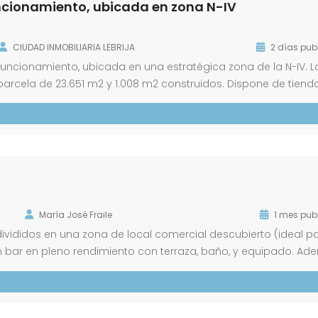
uncionamiento, ubicada en zona N-IV
CIUDAD INMOBILIARIA LEBRIJA
2 días pub
funcionamiento, ubicada en una estratégica zona de la N-IV. L
arcela de 23.651 m2 y 1.008 m2 construidos. Dispone de tienda
otalmente equipada y dos espaciosos comedores. Además, ofr
María José Fraile
1 mes pub
 divididos en una zona de local comercial descubierto (ideal p
un bar en pleno rendimiento con terraza, baño, y equipado. A
. ¡Consúltenos las condiciones y la posibilidad de financiaci