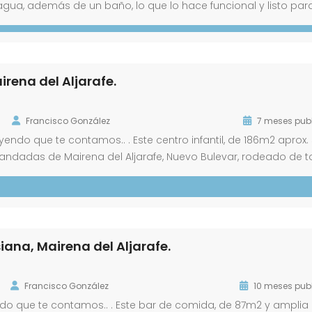
agua, además de un baño, lo que lo hace funcional y listo par
cho profesional, estudio o inversión, gracias a su entorno con
rena del Aljarafe.
Francisco González
7 meses pub
endo que te contamos.. . Este centro infantil, de 186m2 aprox.
ndadas de Mairena del Aljarafe, Nuevo Bulevar, rodeado de 
paradas de bus, supermercados, colegios, guarderías y parques
inosas […]
iana, Mairena del Aljarafe.
Francisco González
10 meses pub
ndo que te contamos.. . Este bar de comida, de 87m2 y amplia