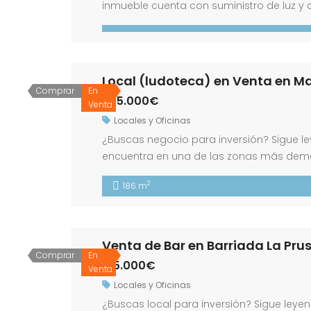
inmueble cuenta con suministro de luz y 
múltiples usos. Ideal para negocio, despa
encanto y buena […]
Local (ludoteca) en Venta en Mai
Comprar
En
305.000€
Venta
Locales y Oficinas
¿Buscas negocio para inversión? Sigue ley
encuentra en una de las zonas más dema
tipo de comercios, cafeterías, tiendas, 
2
186 m
divide en tres grandes, espaciosas y lum
Venta de Bar en Barriada La Prus
Comprar
En
125.000€
Venta
Locales y Oficinas
¿Buscas local para inversión? Sigue leye