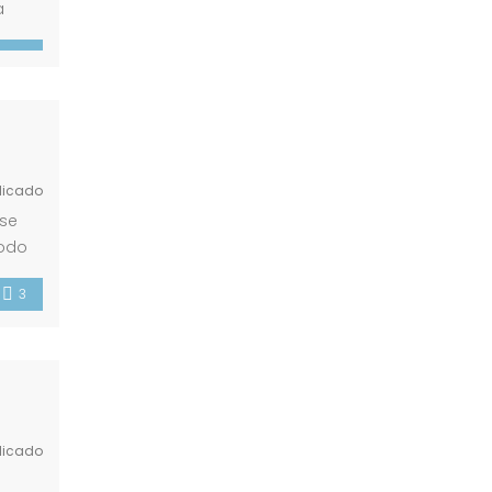
a
licado
 se
todo
. Se
3
licado