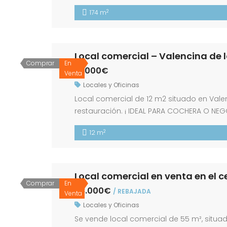
visibilidad, constante paso de potenciale
2
174 m
de hostelería. Se trata de una excelente 
Local comercial – Valencina de
Comprar
En
18.000€
Venta
Locales y Oficinas
Local comercial de 12 m2 situado en Vale
restauración. ¡ IDEAL PARA COCHERA O NEG
para informarle sobre los gastos de comp
2
12 m
venta. Nos encargaremos […]
Local comercial en venta en el c
Comprar
En
48.000€
/ REBAJADA
Venta
Locales y Oficinas
Se vende local comercial de 55 m², situad