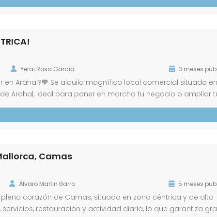
NTRICA!
Yerai Rosa García
3 meses pub
 en Arahal?💙 Se alquila magnífico local comercial situado e
 de Arahal, ideal para poner en marcha tu negocio o ampliar t
 local ofrece una excelente visibilidad, fácil acceso y gran pa
 Mallorca, Camas
Álvaro Martin Barro
5 meses pub
 pleno corazón de Camas, situado en zona céntrica y de alto
ervicios, restauración y actividad diaria, lo que garantiza gr