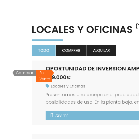
LOCALES Y OFICINAS
(
TODO
COMPRAR
ALQUILAR
OPORTUNIDAD DE INVERSION AMP
Comprar
En
299.000€
Venta
Locales y Oficinas
Presentamos una excepcional propiedad d
posibilidades de uso. En la planta baja,
metros cuadrados, ideal para reformar y
2
728 m
Además, en la planta superior hay una ma