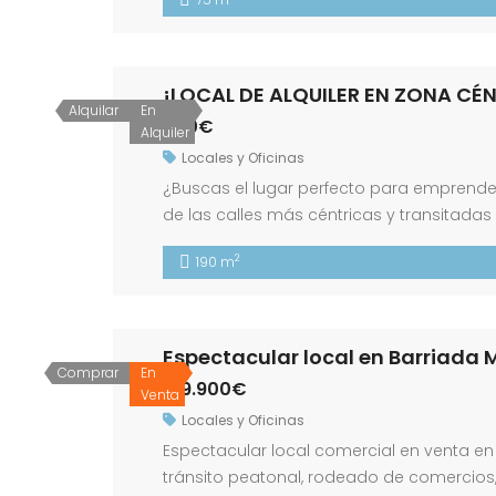
de negocio, mientras que […]
¡LOCAL DE ALQUILER EN ZONA CÉ
Alquilar
En
800€
Alquiler
Locales y Oficinas
¿Buscas el lugar perfecto para emprender
de las calles más céntricas y transitadas
actividad en una ubicación estratégica. El
2
190 m
personas durante todo […]
Espectacular local en Barriada
Comprar
En
189.900€
Venta
Locales y Oficinas
Espectacular local comercial en venta en
tránsito peatonal, rodeado de comercios, s