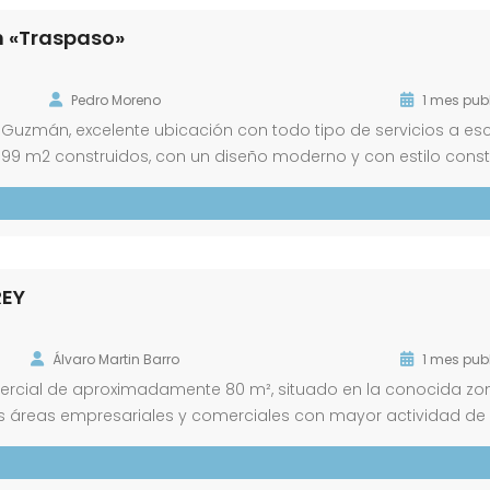
n «Traspaso»
Pedro Moreno
1 mes pub
de Guzmán, excelente ubicación con todo tipo de servicios a e
en 99 m2 construidos, con un diseño moderno y con estilo cons
arra, cocina totalmente equipada y almacén. Dispone de terraz
REY
Álvaro Martin Barro
1 mes pub
omercial de aproximadamente 80 m², situado en la conocida zo
las áreas empresariales y comerciales con mayor actividad de
cceso lo convierten en una opción ideal para emprendedores,
stablecer […]