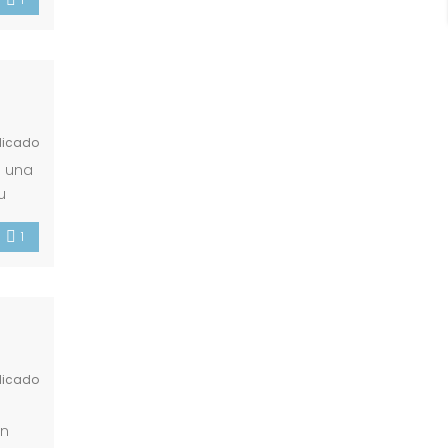
licado
n una
u
so de
1
licado
an