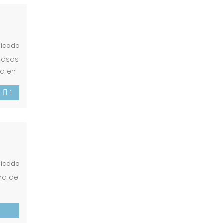
licado
scasos
ta en
a
1
licado
na de