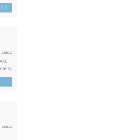
gocio
2
licado
us,
ciero
o de
licado