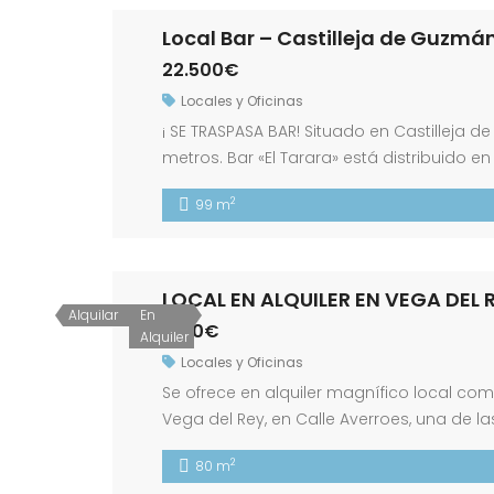
Local Bar – Castilleja de Guzmá
22.500€
Locales y Oficinas
¡ SE TRASPASA BAR! Situado en Castilleja 
metros. Bar «El Tarara» está distribuido 
su interior de 1 aseo bastante amplio, b
2
99 m
amplia para […]
LOCAL EN ALQUILER EN VEGA DEL 
Alquilar
En
1.100€
Alquiler
Locales y Oficinas
Se ofrece en alquiler magnífico local c
Vega del Rey, en Calle Averroes, una de 
Camas. Su excelente ubicación y fácil a
2
80 m
profesionales o empresas que busquen e