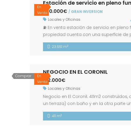
Estación de servicio en pleno f
En
700.000€
/ GRAN INVERSION
Venta
Locales y Oficinas
⛽ En venta estación de servicio en pleno 
propiedad cuenta con una superficie de p
restaurante con amplia barra, cocina t
2
23.651 m
aseos tanto en el interior de la […]
NEGOCIO EN EL CORONIL
Comprar
En
182.000€
Venta
Locales y Oficinas
Negocio en El Coronil. 411m2 construidos,
un terraza) con baño y en la otra parte 
de una planta alta diáfana con ventanales
2
411 m
con nuestros asesores de […]