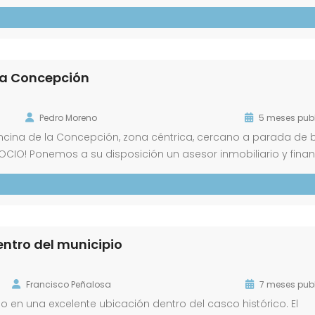
s clientes y un elevado atractivo comercial para cualquier ne
oportunidad de inversión […]
 la Concepción
Pedro Moreno
5 meses pub
ncina de la Concepción, zona céntrica, cercano a parada de b
OCIO! Ponemos a su disposición un asesor inmobiliario y finan
ra-venta y de financiación que no están incluidos en el preci
entro del municipio
Francisco Peñalosa
7 meses pub
o en una excelente ubicación dentro del casco histórico. El