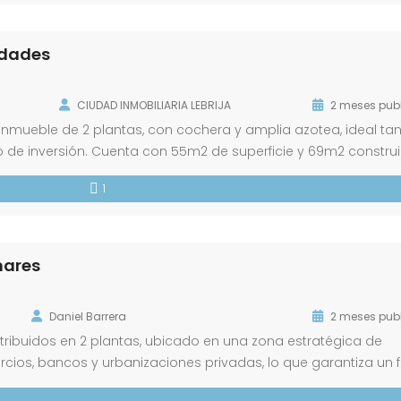
idades
CIUDAD INMOBILIARIA LEBRIJA
2 meses pub
 Inmueble de 2 plantas, con cochera y amplia azotea, ideal ta
 de inversión. Cuenta con 55m2 de superficie y 69m2 constru
 que puede destinarse a vivienda, almacén, local para negoci
1
s […]
mares
Daniel Barrera
2 meses pub
stribuidos en 2 plantas, ubicado en una zona estratégica de
ios, bancos y urbanizaciones privadas, lo que garantiza un f
ta principal se encuentra a pie de calle, ideal para cualquier t