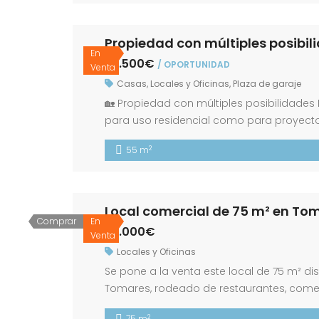
Propiedad con múltiples posibil
En
57.500€
/ OPORTUNIDAD
Venta
Casas
,
Locales y Oficinas
,
Plaza de garaje
🏡 Propiedad con múltiples posibilidades
para uso residencial como para proyecto
según Catastro. ✨ Una propiedad versátil
2
55 m
incluso adaptarse para la creación de do
Local comercial de 75 m² en To
Comprar
En
57.000€
Venta
Locales y Oficinas
Se pone a la venta este local de 75 m² di
Tomares, rodeado de restaurantes, comerc
constante de potenciales clientes. La plan
2
75 m