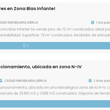
es en Zona Blas Infante!
UDAD INMOBILIARIA LEBRIJA
1 día pub
ona Blas Infante! Se vende piso de 72 m² construidos, ideal pa
tabilidad. Superficie: 72 m² construidos. Recibidor de entrad
istas. Cocina independiente con lavadero. 3 dormitorios. 1 b
3
e encuentra […]
uncionamiento, ubicada en zona N-IV
CIUDAD INMOBILIARIA LEBRIJA
2 días pub
funcionamiento, ubicada en una estratégica zona de la N-IV. L
arcela de 23.651 m2 y 1.008 m2 construidos. Dispone de tienda
otalmente equipada y dos espaciosos comedores. Además, ofr