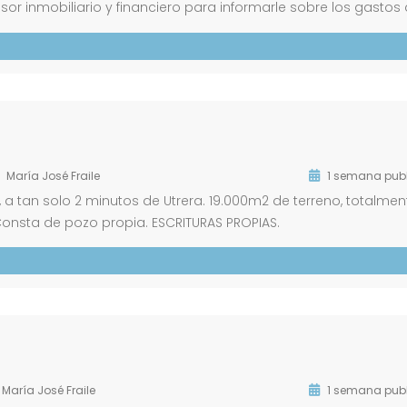
or inmobiliario y financiero para informarle sobre los gastos
stán incluidos en el precio de venta. Nos encargaremos de t
comprar […]
María José Fraile
1 semana pub
, a tan solo 2 minutos de Utrera. 19.000m2 de terreno, totalmen
onsta de pozo propia. ESCRITURAS PROPIAS.
María José Fraile
1 semana pub