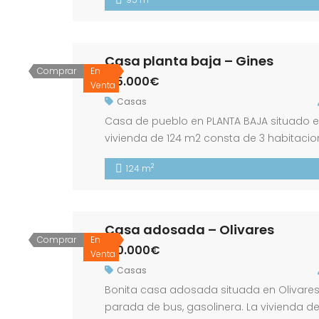
dormitorios. Cuenta […]
Casa planta baja – Gines
Comprar
En
215.000€
Venta
Casas
Casa de pueblo en PLANTA BAJA situado en 
vivienda de 124 m2 consta de 3 habitaci
trasero de 35 m2 con dos trasteros y es
2
124 m
asesor inmobiliario […]
Casa adosada – Olivares
Comprar
En
190.000€
Venta
Casas
Bonita casa adosada situada en Olivares,
parada de bus, gasolinera. La vivienda d