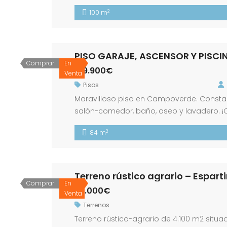
delantero de 46 m2, plaza de garaje priv
2
100 m
amueblada y patio trasero de 22 m2 […]
PISO GARAJE, ASCENSOR Y PISCI
Comprar
En
139.900€
Venta
Pisos
Maravilloso piso en Campoverde. Consta de
salón-comedor, baño, aseo y lavadero. ¡C
nuestros asesores de Financial City! Los 
2
84 m
Terreno rústico agrario – Espart
Comprar
En
55.000€
Venta
Terrenos
Terreno rústico-agrario de 4.100 m2 situad