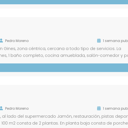
Pedro Moreno
1 semana pub
Gines, zona céntrica, cercana a todo tipo de servicios. La
ones, 1 baño completo, cocina amueblada, salón-comedor y p
caleras con subida a una azotea. Ponemos a su disposición u
Pedro Moreno
1 semana pub
 al lado del supermercado Jamón, restauración, pistas deport
e 100 m2 consta de 2 plantas. En planta baja consta de porche