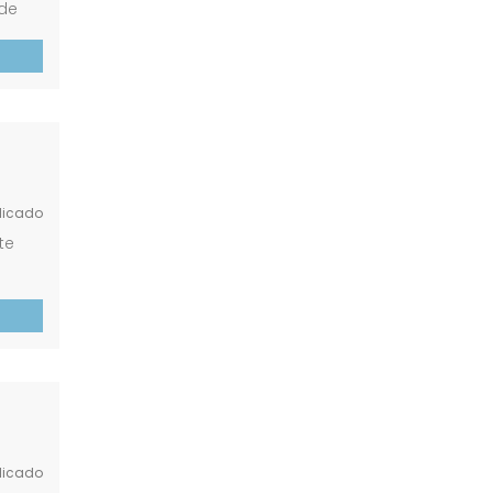
 de
odos
licado
te
licado