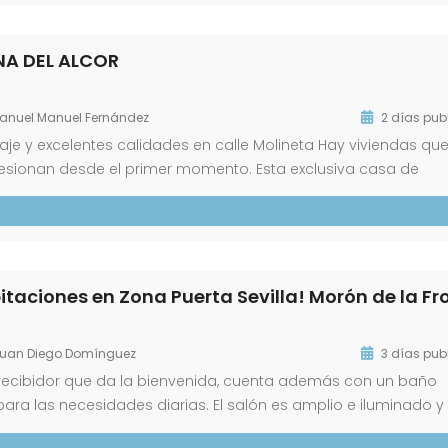
NA DEL ALCOR
anuel Manuel Fernández
2 días pub
aje y excelentes calidades en calle Molineta Hay viviendas qu
resionan desde el primer momento. Esta exclusiva casa de
da en la zona de calle Molineta, disfrutará de la tranquilidad 
uan Diego Domínguez
3 días pub
recibidor que da la bienvenida, cuenta además con un baño
ara las necesidades diarias. El salón es amplio e iluminado y 
sfrutar del aire libre desde el propio salón y uno de los