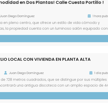
odidad en Dos Plantas! Calle Cuesta Portillo !
Juan Diego Domínguez
1 hora pub
en pleno centro, que ofrece un estilo de vida cómodo y
idas, la propiedad cuenta con un luminoso salón equipado con
de una acogedora sala de estar y dos dormitorios espaciosos
lanta incluye […]
LIO LOCAL CON VIVIENDA EN PLANTA ALTA
Juan Diego Domínguez
1 día pub
e 728 metros cuadrados, que se distingue por sus múltiples
 encontrará una antigua discoteca con un amplio espacio de 4
 adaptar a nuevas necesidades comerciales o recreativas.
gnífica vivienda de 123 […]