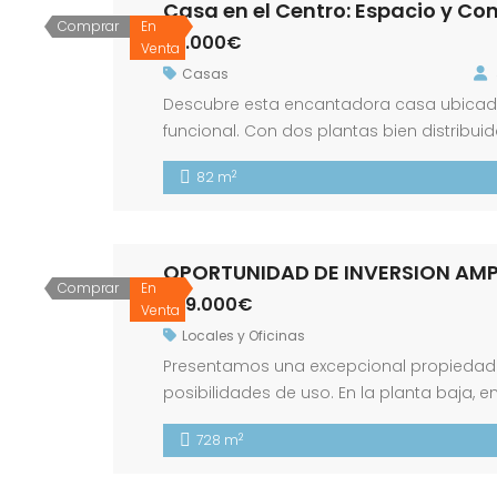
Casa en el Centro: Espacio y Com
Comprar
En
75.000€
Venta
Casas
Descubre esta encantadora casa ubicada 
funcional. Con dos plantas bien distribu
balcón hacia la calle. Además, dispone 
2
82 m
garantizan descanso y privacidad; cada p
OPORTUNIDAD DE INVERSION AMP
Comprar
En
299.000€
Venta
Locales y Oficinas
Presentamos una excepcional propiedad d
posibilidades de uso. En la planta baja,
metros cuadrados, ideal para reformar y
2
728 m
Además, en la planta superior hay una ma