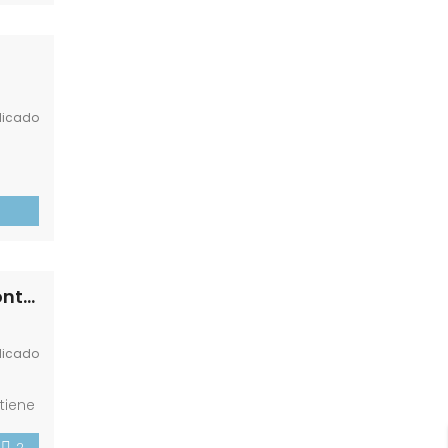
licado
e
del
Amplio y Luminoso Piso de 3 Habitaciones en Zona Puerta Sevilla! Morón de la Frontera !
licado
tiene
2