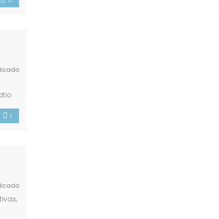
licado
atio
n
1
licado
ivas,