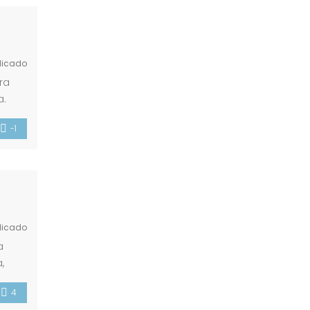
licado
ra
a.
año
-1
licado
a
,
ece
4