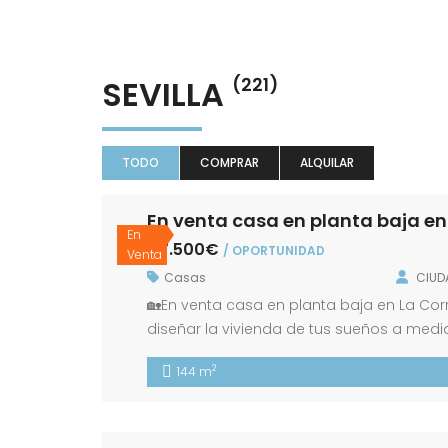
SEVILLA
(221)
TODO
COMPRAR
ALQUILAR
En venta casa en planta baja en
En
117.500€
/ OPORTUNIDAD
Venta
Casas
CIUD
🏡En venta casa en planta baja en La Cor
diseñar la vivienda de tus sueños a medi
del terreno: 242 m2 Superficie construida
2
144 m
amplio solar, ideal para construir una […]