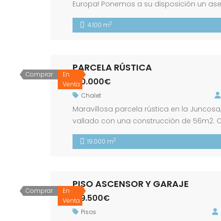
Europa! Ponemos a su disposición un ases
compra-venta y de financiación que no e
2
4.100 m
los trámites necesarios para que pueda 
PARCELA RÚSTICA
Comprar
En
180.000€
Venta
Chalet
Maravillosa parcela rústica en la Juncosa
vallado con una construcción de 56m2. C
2
19.000 m
PISO ASCENSOR Y GARAJE
Comprar
En
159.500€
Venta
Pisos