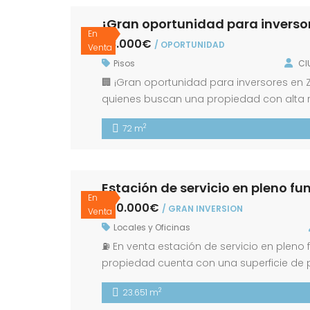
¡Gran oportunidad para inversor
En
48.000€
/ OPORTUNIDAD
Venta
Pisos
CI
🏢 ¡Gran oportunidad para inversores en Z
quienes buscan una propiedad con alta ren
Salón amplio y luminoso con agradables v
2
72 m
completo. Ideal para inversores: El piso s
Estación de servicio en pleno f
En
700.000€
/ GRAN INVERSION
Venta
Locales y Oficinas
⛽ En venta estación de servicio en pleno 
propiedad cuenta con una superficie de p
restaurante con amplia barra, cocina t
2
23.651 m
aseos tanto en el interior de la […]