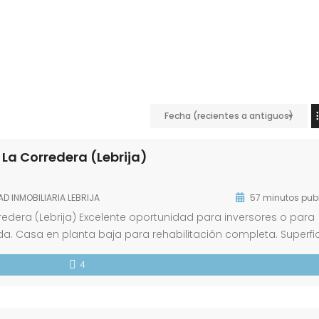
Fecha (recientes a antiguos)
 La Corredera (Lebrija)
AD INMOBILIARIA LEBRIJA
57 minutos pub
redera (Lebrija) Excelente oportunidad para inversores o para
da. Casa en planta baja para rehabilitación completa. Superfi
: 144 m2 Fachada: 6,60 metros 💡 Gran potencial gracias a su
4