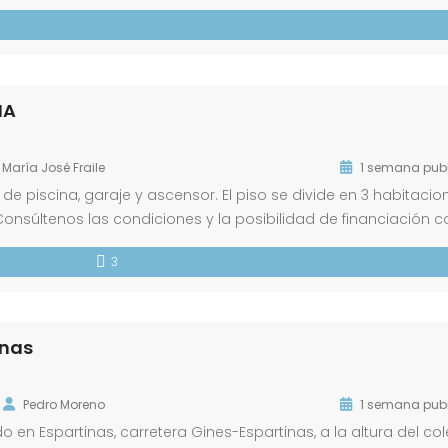
ada, salón-comedor, 1 habitación, 1 baño completo, cocina
NA
María José Fraile
1 semana pub
 piscina, garaje y ascensor. El piso se divide en 3 habitacio
onsúltenos las condiciones y la posibilidad de financiación c
gastos derivados de la compra no están incluidos en el precio.
3
inas
Pedro Moreno
1 semana pub
o en Espartinas, carretera Gines-Espartinas, a la altura del co