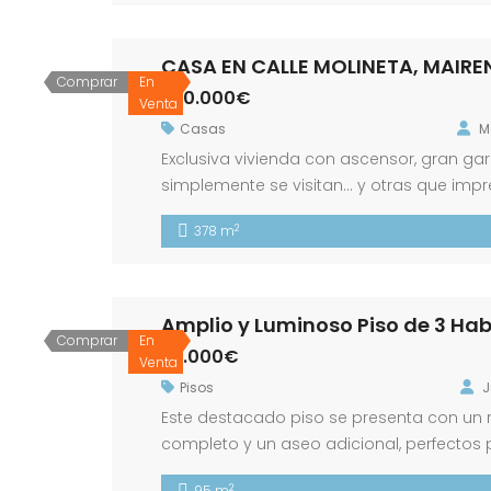
CASA EN CALLE MOLINETA, MAIRE
Comprar
En
370.000€
Venta
Casas
M
Exclusiva vivienda con ascensor, gran gar
simplemente se visitan… y otras que imp
construcción propia es una de ellas. Ubica
2
378 m
entorno con todos los servicios y el […]
Comprar
En
95.000€
Venta
Pisos
J
Este destacado piso se presenta con un 
completo y un aseo adicional, perfectos p
acceso a una terraza adyacente permite di
2
95 m