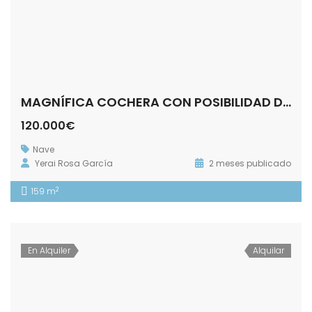
MAGNÍFICA COCHERA CON POSIBILIDAD DE HACER LA VIVIENDA DE TUS SUEÑOS
120.000€
Nave
Yerai Rosa García
2 meses publicado
2
159 m
En Alquiler
Alquilar