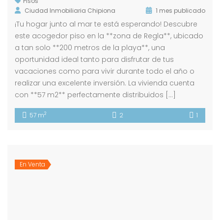
Pisos
Ciudad Inmobiliaria Chipiona
1 mes publicado
¡Tu hogar junto al mar te está esperando! Descubre
este acogedor piso en la **zona de Regla**, ubicado
a tan solo **200 metros de la playa**, una
oportunidad ideal tanto para disfrutar de tus
vacaciones como para vivir durante todo el año o
realizar una excelente inversión. La vivienda cuenta
con **57 m2** perfectamente distribuidos […]
2
57 m
2
1
En Venta