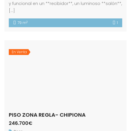
y funcional en un **recibidor**, un luminoso **salón**,
[…]
2
79 m
1
En Venta
PISO ZONA REGLA- CHIPIONA
246.700€