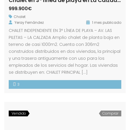
Chalet en 3ª línea de playa en La Calzada – Av. Las Piletas
999.900€
Chalet
Yeray Fernández
1 mes publicado
CHALET INDEPENDIENTE EN 3ª LÍNEA DE PLAYA – AV. LAS
PILETAS – LA CALZADA Amplio chalet de planta baja en
terreno de casi 1000m2. Cuenta con 306m2
construidos distribuidos en dos viviendas, la principal
y una trasera antiguamente con uso para los
empleados de los servicios del hogar. Las viviendas
se distribuyen en: CHALET PRINCIPAL […]
3
Vendido
Comprar