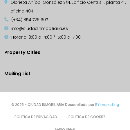
Glorieta Aníbal González S/N, Edificio Centris II, planta 4º,
oficina 404.
(+34) 854 726 607
info@ciudadinmobiliaria.es
Horario: 8:00 a 14:00 / 15:00 a 17:00
Property Cities
Mailing List
© 2025 - CIUDAD INMOBILIARIA Desarrollado por
BY marketing
POLÍTICA DE PRIVACIDAD
POLÍTICA DE COOKIES
AVISO LEGAL