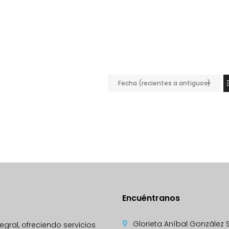
Fecha (recientes a antiguos)
Encuéntranos
Glorieta Aníbal González S/N
gral, ofreciendo servicios