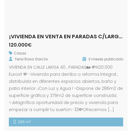
¡VIVIENDA EN VENTA EN PARADAS C/LARGA 40!
120.000€
Casas
Yerai Rosa García
3 meses publicado
VIVIENDA EN CALLE LARGA 40 , PARADAS🏡 💸ii120.000
Euros!! 💸 -Vivienda para derribo o reforma integral ,
distribuida en diferentes espacios abiertos, baño y
patio interior. ¡Con Luz y Agua ! -Dispone de 286m2 de
superficie gráfica y 379m2 de superficie construida.
✨¡Magnífica oportunidad de precio y vivienda para
empezar a cumplir tu sueño!✨ 💥💸Ofrecemos […]
2
286 m