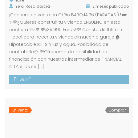
Nave
Yerai Rosa García
2 meses publicado
¡Cochera en venta en C/Pio BAROJA 76 (PARADAS ) ! 🏡
✨💙¿Quieres construir tu vivienda ENSUEÑO en esta
cochera ?✨💙 💸¡¡39.990 Euros!!💸 Consta de 159 mts :
-Ideal para hacer tu vivienda,almacén o garaje.🏠 -
Hipotecable 💶 -Sin luz y agua. Posibilidad de
contratarla💦 💸Ofrecemos la posibilidad de
financiación con nuestros intermediarios FINANCIAL
CITY, ellos se […]
2
159 m
En Venta
Comprar