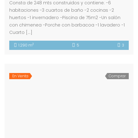
Consta de 248 mts construidos y contiene: -6
habitaciones -3 cuartos de baño -2 cocinas -2
huertos -1 invernadero -Piscina de 75m2 -Un salón
con chimenea -Porche con barbacoa -1 lavadero -1
Cuarto […]
2
1.290 m
5
3
En Venta
Comprar