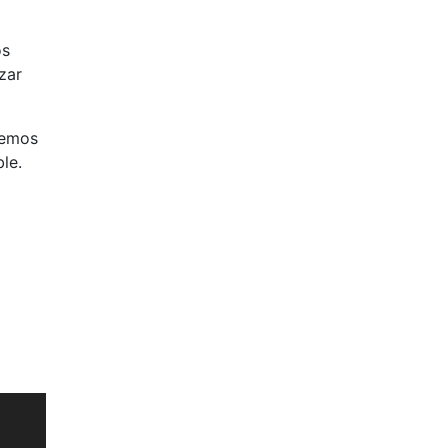
os
zar
remos
le.