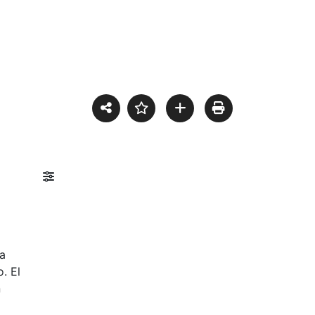
ta
. El
n