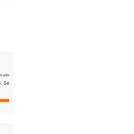
licado
. Se