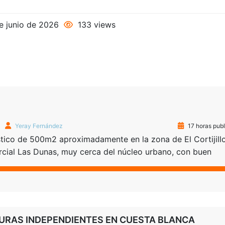
e junio de 2026
133 views
Yeray Fernández
17 horas pub
stico de 500m2 aproximadamente en la zona de El Cortijillo
ercial Las Dunas, muy cerca del núcleo urbano, con buen
a con muchas posibilidades e ideal para uso y disfrute de
EN COOPERATIVA […]
URAS INDEPENDIENTES EN CUESTA BLANCA