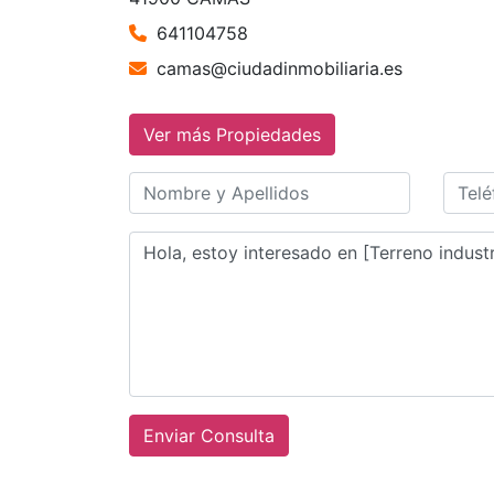
641104758
camas@ciudadinmobiliaria.es
Ver más Propiedades
Enviar Consulta