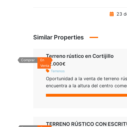
23 d
Similar Properties
Terreno rústico en Cortijillo
Comprar
En
22.000€
Venta
Terrenos
Oportunidad a la venta de terreno rú
encuentra a la altura del centro com
acceso y muy bien comunicado. Parcel
recreo. RÚSTICO CON ESCRITURAS 
TERRENO RÚSTICO CON ESCRIT