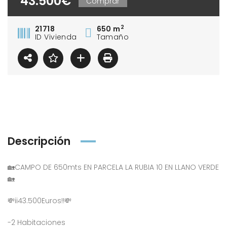
43.500€
Comprar
2
21718
650 m
ID Vivienda
Tamaño
Descripción
🏡CAMPO DE 650mts EN PARCELA LA RUBIA 10 EN LLANO VERDE
🏡
💸ii43.500Euros!!💸
-2 Habitaciones