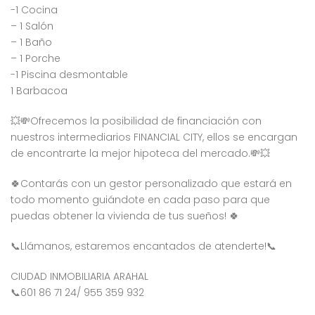
-1 Cocina
– 1 Salón
– 1 Baño
– 1 Porche
-1 Piscina desmontable
1 Barbacoa
💥💸Ofrecemos la posibilidad de financiación con
nuestros intermediarios FINANCIAL CITY, ellos se encargan
de encontrarte la mejor hipoteca del mercado.💸💥
🍀Contarás con un gestor personalizado que estará en
todo momento guiándote en cada paso para que
puedas obtener la vivienda de tus sueños! 🍀
📞Llámanos, estaremos encantados de atenderte!📞
CIUDAD INMOBILIARIA ARAHAL
📞601 86 71 24/ 955 359 932