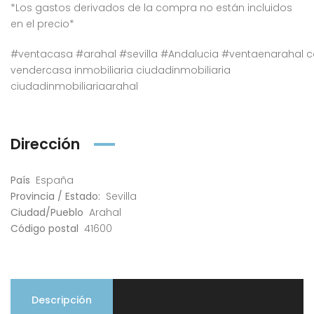
*Los gastos derivados de la compra no están incluidos
en el precio*
#ventacasa
#arahal
#sevilla
#Andalucia
#ventaenarahal
c
vendercasa inmobiliaria ciudadinmobiliaria
ciudadinmobiliariaarahal
Dirección
País
España
Provincia / Estado:
Sevilla
Ciudad/Pueblo
Arahal
Código postal
41600
Descripción