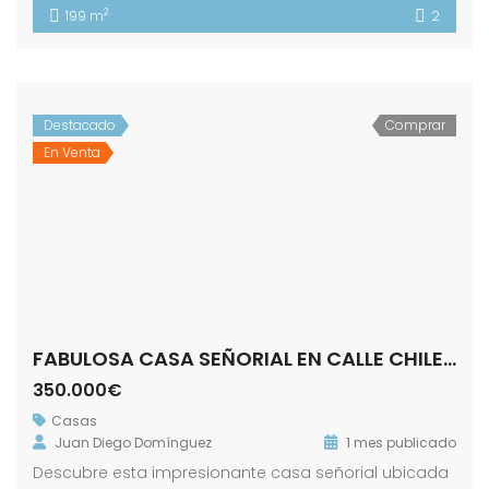
2
199 m
2
Destacado
Comprar
En Venta
FABULOSA CASA SEÑORIAL EN CALLE CHILE! ZONA ALAMEDA.
350.000€
Casas
Juan Diego Domínguez
1 mes publicado
Descubre esta impresionante casa señorial ubicada