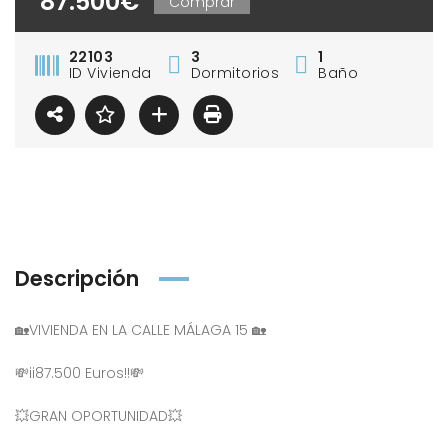
87.500€
Comprar
22103
3
1
ID Vivienda
Dormitorios
Baño
Descripción
🏡VIVIENDA EN LA CALLE MÁLAGA 15 🏡
💸ii87.500 Euros!!💸
💥GRAN OPORTUNIDAD💥