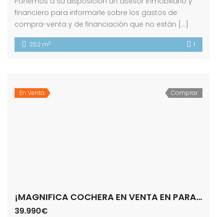
Ponemos a su disposición un asesor inmobiliario y
financiero para informarle sobre los gastos de
compra-venta y de financiación que no están […]
2
252 m
1
En Venta
Comprar
¡MAGNIFICA COCHERA EN VENTA EN PARADAS!
39.990€