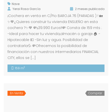
Nave
Yerai Rosa García
2 meses publicado
¡Cochera en venta en C/Pio BAROJA 76 (PARADAS ) ! 🏡
✨💙¿Quieres construir tu vivienda ENSUEÑO en esta
cochera ?✨💙 💸¡¡39.990 Euros!!💸 Consta de 159 mts :
-Ideal para hacer tu vivienda,almacén o garaje.🏠 -
Hipotecable 💶 -Sin luz y agua. Posibilidad de
contratarla💦 💸Ofrecemos la posibilidad de
financiación con nuestros intermediarios FINANCIAL
CITY, ellos se […]
2
159 m
En Venta
Comprar