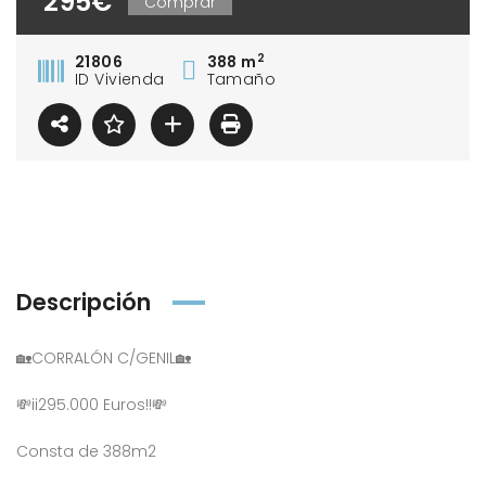
295€
Comprar
2
21806
388 m
ID Vivienda
Tamaño
Descripción
🏡CORRALÓN C/GENIL🏡
💸ii295.000 Euros!!💸
Consta de 388m2