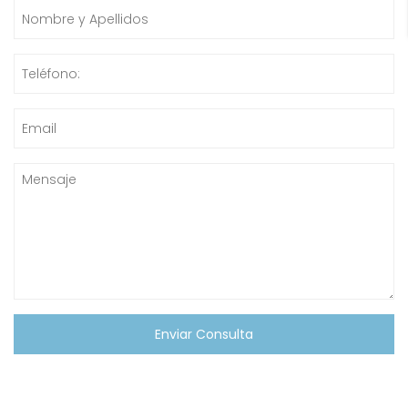
Sin resultados
Te ofrecemos un asesoramiento inmobiliario integral,
ofreciendo servicios personalizados en compra, venta y
alquiler de inmuebles.