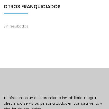
Encuéntranos
Glorieta Aníbal González S/N, Edificio Centris II, planta 4º,
oficina 404.
(+34) 854 726 607
info@ciudadinmobiliaria.es
Horario: 8:00 a 14:00 / 15:00 a 17:00
© 2025 - CIUDAD INMOBILIARIA Desarrollado por
BY marketing
POLÍTICA DE PRIVACIDAD
POLÍTICA DE COOKIES
AVISO LEGAL