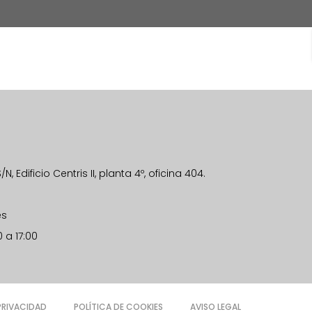
, Edificio Centris II, planta 4º, oficina 404.
es
0 a 17:00
 PRIVACIDAD
POLÍTICA DE COOKIES
AVISO LEGAL