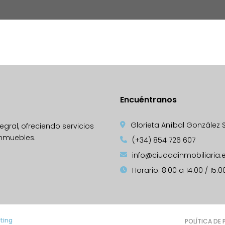
Encuéntranos
Glorieta Aníbal González S/N
gral, ofreciendo servicios
inmuebles.
(+34) 854 726 607
info@ciudadinmobiliaria.
Horario: 8:00 a 14:00 / 15:0
ting
POLÍTICA DE