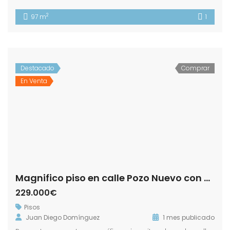
2
97 m
1
Destacado
Comprar
En Venta
Magnifico piso en calle Pozo Nuevo con Plaza de Garaje.- Zona Centro!
229.000€
Pisos
Juan Diego Domínguez
1 mes publicado