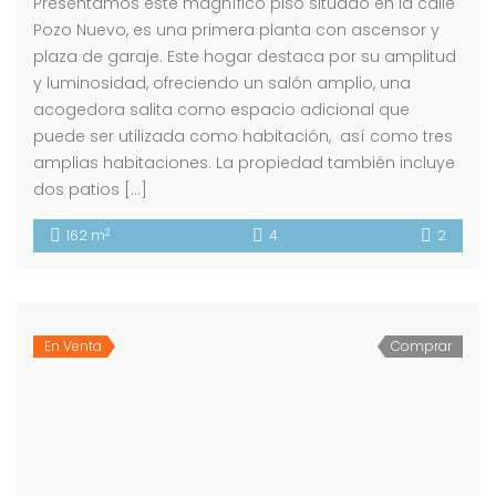
Presentamos este magnífico piso situado en la calle
Pozo Nuevo, es una primera planta con ascensor y
plaza de garaje. Este hogar destaca por su amplitud
y luminosidad, ofreciendo un salón amplio, una
acogedora salita como espacio adicional que
puede ser utilizada como habitación, así como tres
amplias habitaciones. La propiedad también incluye
dos patios […]
2
162 m
4
2
En Venta
Comprar