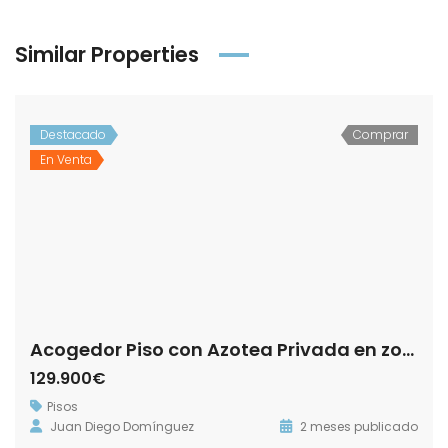
Similar Properties
Destacado
Comprar
En Venta
Acogedor Piso con Azotea Privada en zona El Barrio.- Calle Cañuelos!
129.900€
Pisos
Juan Diego Domínguez
2 meses publicado