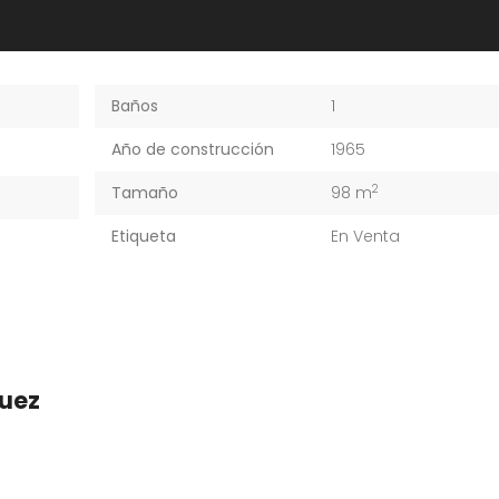
Baños
1
Año de construcción
1965
2
Tamaño
98 m
Etiqueta
En Venta
guez