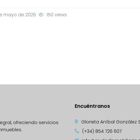
e mayo de 2026
150 views
Encuéntranos
Glorieta Aníbal González S/N
gral, ofreciendo servicios
inmuebles.
(+34) 854 726 607