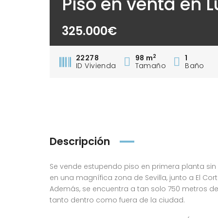
Piso en venta en 
325.000€
2
22278
98 m
1
ID Vivienda
Tamaño
Baño
Descripción
Se vende estupendo piso en primera planta sin a
en una magnífica zona de Sevilla, junto a El Co
Además, se encuentra a tan solo 750 metros de 
tanto dentro como fuera de la ciudad.