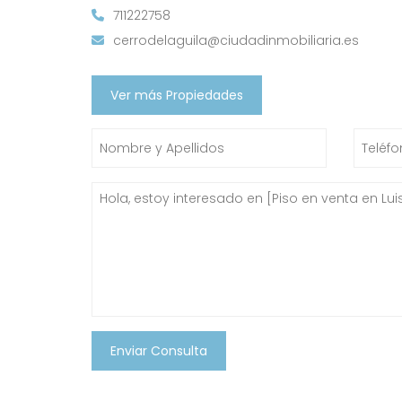
711222758
cerrodelaguila@ciudadinmobiliaria.es
Ver más Propiedades
Enviar Consulta