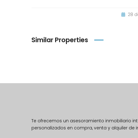
28 d
Similar Properties
Te ofrecemos un asesoramiento inmobiliario inte
personalizados en compra, venta y alquiler de 