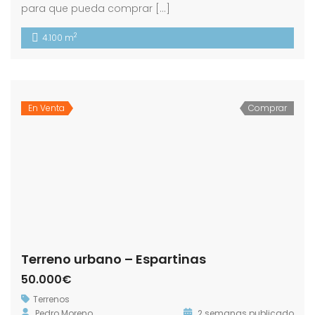
para que pueda comprar […]
2
4.100 m
En Venta
Comprar
Terreno urbano – Espartinas
50.000€
Terrenos
Pedro Moreno
2 semanas publicado