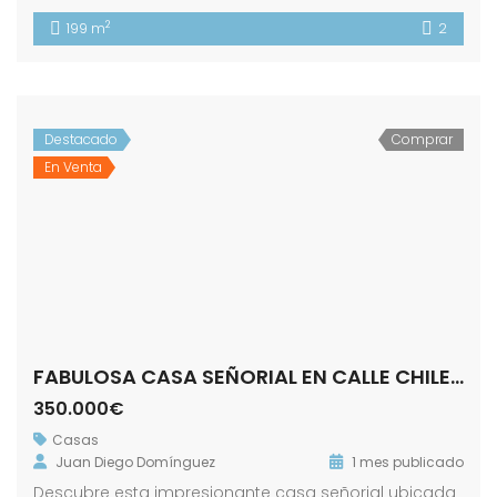
2
199 m
2
Destacado
Comprar
En Venta
FABULOSA CASA SEÑORIAL EN CALLE CHILE! ZONA ALAMEDA.
350.000€
Casas
Juan Diego Domínguez
1 mes publicado
Descubre esta impresionante casa señorial ubicada