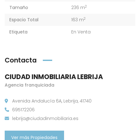
2
Tamaño
236 m
2
Espacio Total
163 m
Etiqueta
En Venta
Contacta
CIUDAD INMOBILIARIA LEBRIJA
Agencia franquiciada
Avenida Andalucía 6A, Lebrija, 41740
695172206
lebrija@ciudadinmobiliaria.es
Ver más Propiedades