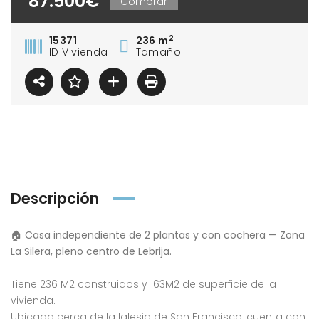
87.500€
Comprar
2
15371
236 m
ID Vivienda
Tamaño
Descripción
🏠
Casa independiente de 2 plantas y con cochera — Zona
La Silera, pleno centro de Lebrija.
Tiene 236 M2 construidos y 163M2 de superficie de la
vivienda.
Ubicada cerca de la Iglesia de San Francisco, cuenta con