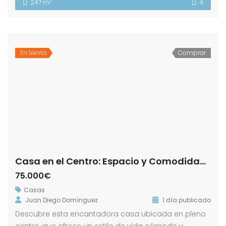
2
247 m
4
En Venta
Comprar
Casa en el Centro: Espacio y Comodidad en Dos Plantas! Calle Cuesta Portillo !
75.000€
Casas
Juan Diego Domínguez
1 día publicado
Descubre esta encantadora casa ubicada en pleno
centro, que ofrece un estilo de vida cómodo y