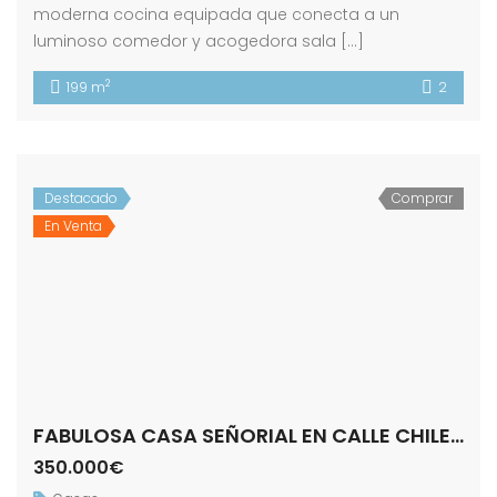
moderna cocina equipada que conecta a un
luminoso comedor y acogedora sala […]
2
199 m
2
Destacado
Comprar
En Venta
FABULOSA CASA SEÑORIAL EN CALLE CHILE! ZONA ALAMEDA.
350.000€