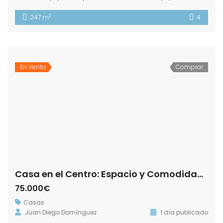
2
247 m
4
En Venta
Comprar
Casa en el Centro: Espacio y Comodidad en Dos Plantas! Calle Cuesta Portillo !
75.000€
Casas
Juan Diego Domínguez
1 día publicado