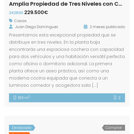
Amplia Propiedad de Tres Niveles con Cochera y Patio en calle Luis Daoiz!
229.500€
242800
Casas
Juan Diego Domínguez
2 meses publicado
Presentamos esta excepcional propiedad que se
distribuye en tres niveles. En la planta baja
encontrarás una espaciosa cochera con capacidad
para dos vehículos y una habitación versátil perfecta
como oficina o dormitorio adicional. La primera
planta ofrece un aseo práctico, así como una
moderna cocina equipada que conecta a un
luminoso comedor y acogedora sala […]
2
199 m
2
Destacado
Comprar