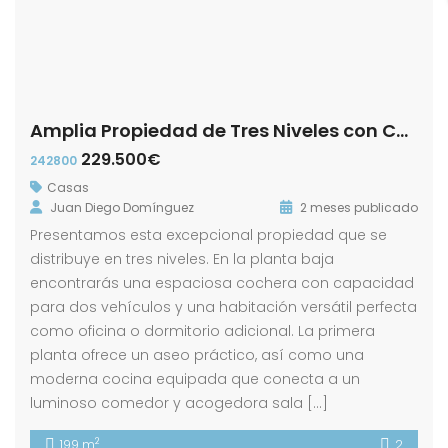
Amplia Propiedad de Tres Niveles con Cochera y Patio en calle Luis Daoiz!
229.500€
242800
Casas
Juan Diego Domínguez
2 meses publicado
Presentamos esta excepcional propiedad que se
distribuye en tres niveles. En la planta baja
encontrarás una espaciosa cochera con capacidad
para dos vehículos y una habitación versátil perfecta
como oficina o dormitorio adicional. La primera
planta ofrece un aseo práctico, así como una
moderna cocina equipada que conecta a un
luminoso comedor y acogedora sala […]
2
199 m
2