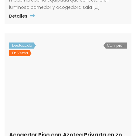
luminoso comedor y acogedora sala […]
Detalles
Destacado
Comprar
En Venta
Acogedor Piso con Azotea Privada en zona El Barrio.- Calle Cañuelos!