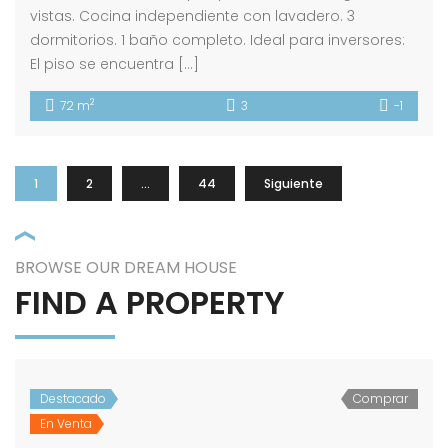
vistas. Cocina independiente con lavadero. 3
dormitorios. 1 baño completo. Ideal para inversores:
El piso se encuentra […]
2
72 m
3
-1
1
2
…
44
Siguiente
BROWSE OUR DREAM HOUSE
FIND A PROPERTY
Destacado
Comprar
En Venta