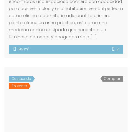
encontrarás una espaciosa cochera con capacidad
para dos vehículos y una habitación versátil perfecta
como oficina o dormitorio adicional. La primera
planta ofrece un aseo práctico, así como una
moderna cocina equipada que conecta a un
luminoso comedor y acogedora sala […]
2
199 m
2
Destacado
Comprar
En Venta