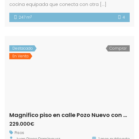
cocina equipada que conecta con otra […]
2
247 m
4
Destacado
Comprar
En Venta
Magnifico piso en calle Pozo Nuevo con Plaza de Garaje.- Zona Centro!
229.000€
Pisos
Juan Diego Domínguez
1 mes publicado