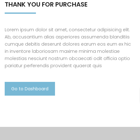
THANK YOU FOR PURCHASE
Lorem ipsum dolor sit amet, consectetur adipisicing elit.
Ab, accusantium alias asperiores assumenda blanditiis
cumque debitis deserunt dolores earum eos eum ex hic
in inventore laboriosam maxime minima molestiae
molestias nesciunt nostrum obcaecati odit officia optio
pariatur perferendis provident quaerat quis
Go to Dashboard